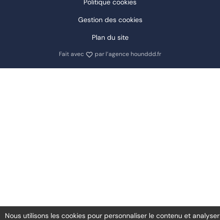
Politique cookies
Gestion des cookies
Plan du site
amour
Fait avec
par l’agence
hounddd.fr
Nous utilisons les cookies pour personnaliser le contenu et analyser n