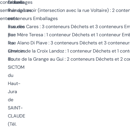
containers
ordures
Emballages
semi
ménagères
Rue du Lavoir (intersection avec la rue Voltaire) : 2 cont
enterrés
est
conteneurs Emballages
assurée
Rue des Cares : 3 conteneurs Déchets et 3 conteneurs E
par
Rue Mère Teresa : 1 conteneur Déchets et 1 conteneur Em
les
Rue Alano Di Piave : 3 conteneurs Déchets et 3 conteneu
services
Chemin de la Croix Landoz : 1 conteneur Déchets et 1 co
du
Route de la Grange au Gui : 2 conteneurs Déchets et 2 c
SICTOM
du
Haut-
Jura
de
SAINT-
CLAUDE
(Tél.