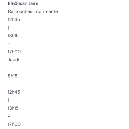
8h15
Phytosanitaire
-
Cartouches imprimante
12h45
|
13h15
-
17h00
Jeudi
:
8h15
-
12h45
|
13h15
-
17h00