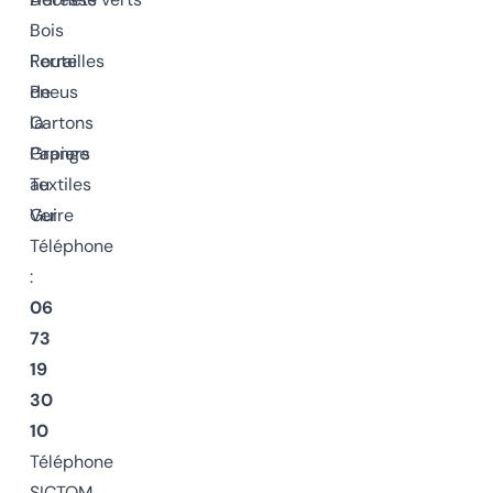
:
Bois
Route
Ferrailles
de
Pneus
la
Cartons
Grange
Papiers
au
Textiles
Gui
Verre
Téléphone
:
06
73
19
30
10
Téléphone
SICTOM