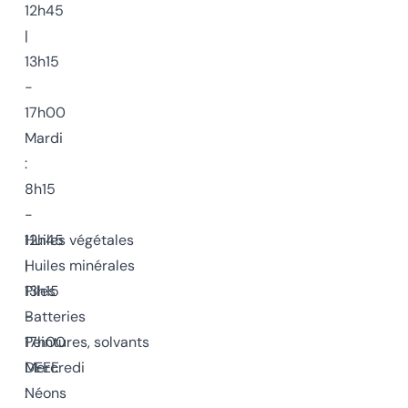
12h45
|
13h15
-
17h00
Mardi
:
8h15
-
12h45
Huiles végétales
|
Huiles minérales
13h15
Piles
-
Batteries
17h00
Peintures, solvants
Mercredi
DEEE
:
Néons