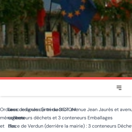
Voir ou
MOIRANS-EN-MONTAGNE
Ordures
La
Jeux de boules (intersection avenue Jean Jaurès et avenu
Les consignes de tri du SICTOM :
ménagères
collecte
conteneurs déchets et 3 conteneurs Emballages
et
des
Place de Verdun (derrière la mairie) : 3 conteneurs Déche