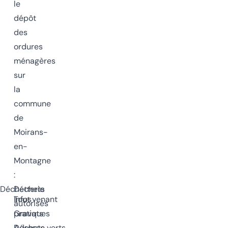
le
dépôt
des
ordures
ménagères
sur
la
commune
de
Moirans-
en-
Montagne
:
Déchetterie
Déchets
Infos
Tout venant
autorisés
pratiques
Gravats
Adresse
Déchets verts