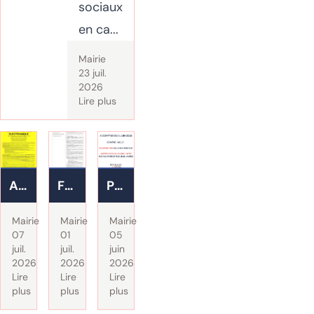
sociaux
en ca...
Mairie
23 juil.
2026
Lire plus
AVIS
FERMETURE
PLAN
DE
CIRCULATION
DE
Mairie
Mairie
Mairie
PARTICIPATION
MOTORISÉE
CIRCULATION
07
01
05
juil.
juil.
juin
DU
REFRAICHE
CENTRE-
2026
2026
2026
PUBLIC
VILLE
Lire
Lire
Lire
plus
plus
plus
PAR