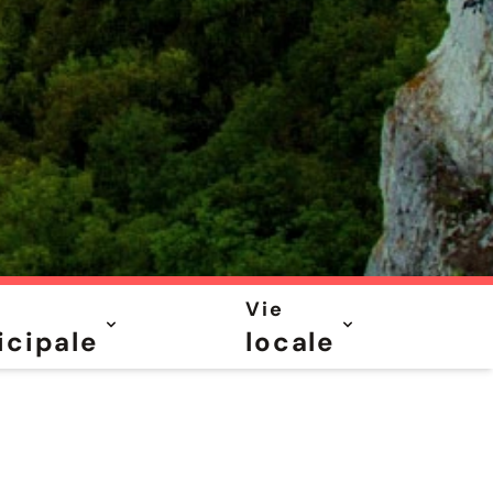
Vie
cipale
locale