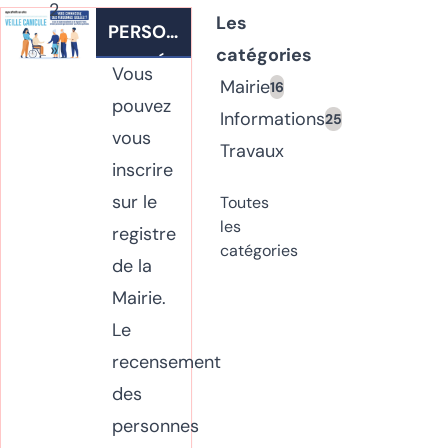
2
Les
PERSONNES
Suivant
»
catégories
VULNÉRABLES
Vous
Mairie
16
pouvez
Informations
25
vous
Travaux
inscrire
sur le
Toutes
les
registre
catégories
de la
Mairie.
Le
recensement
des
personnes